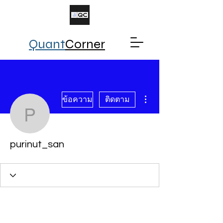
Quant
Corner
ขั้นตอนดำเนินการอื่นๆ
ข้อความ
ติดตาม
purinut_san
purinut_san