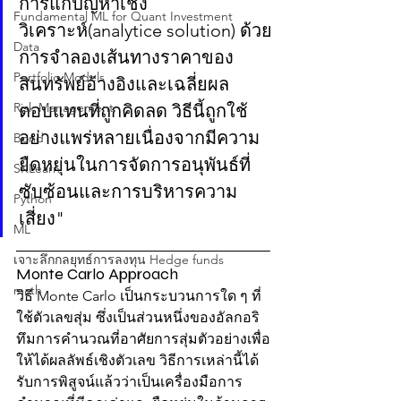
การแก้ปัญหาเชิง
Fundamental ML for Quant Investment
วิเคราะห์(analytice solution) ด้วย
Data
การจำลองเส้นทางราคาของ
Portfolio Models
สินทรัพย์อ้างอิงและเฉลี่ยผล
Risk Management
ตอบแทนที่ถูกคิดลด วิธีนี้ถูกใช้
อย่างแพร่หลายเนื่องจากมีความ
Bond
ยืดหยุ่นในการจัดการอนุพันธ์ที่
SKLearn
ซับซ้อนและการบริหารความ
Python
เสี่ยง"
ML
เจาะลึกกลยุทธ์การลงทุน Hedge funds
Monte Carlo Approach
math
วิธี Monte Carlo เป็นกระบวนการใด ๆ ที่
ใช้ตัวเลขสุ่ม ซึ่งเป็นส่วนหนึ่งของอัลกอริ
ทึมการคำนวณที่อาศัยการสุ่มตัวอย่างเพื่อ
ให้ได้ผลลัพธ์เชิงตัวเลข วิธีการเหล่านี้ได้
รับการพิสูจน์แล้วว่าเป็นเครื่องมือการ