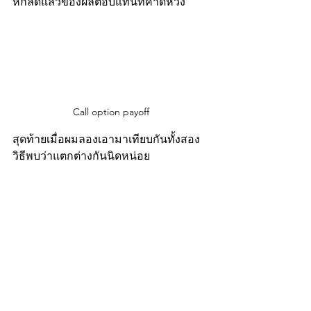
หักลดแล้วของผลตอบแทนที่คาดหวัง
Call option payoff
สุดท้ายเมื่อผมลองเอามาเทียบกันทั้งสอง
วิธีพบว่าแตกต่างกันนิดหน่อย 
Notebook 
:
https://colab.research.google.com/dri
ve/1AyZ9xp9fRVc9KH6PyepGD9UwgAn
wi1JL?usp=sharing