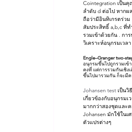
Cointegration เป็นคุ
ลำดับ d ต่อไป หากผลรว
ถือว่ามีอินทิเกรตร่ว
สัมประสิทธิ์ a,b,c ที
รวมเข้าด้วยกัน . กา
วิเคราะห์อนุกรมเวลา
Engle–Granger two-st
อนุกรมขึ้นไปถูกรวมเข้า
คงที่ แต่การรวมกันเชิงเ
ขึ้นไปมารวมกัน ก็จะมีค
Johansen test 
เป็นว
เกี่ยวข้องกับอนุกรมเ
มากกว่าสองชุดและคว
Johansen มักใช้ในเศ
ตัวแปรต่างๆ