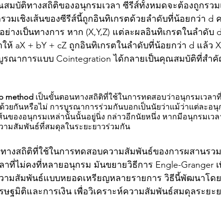
ณสมบัติทางสถิติของอนุกรมเวลา ซีรีส์ทั้งหมดจะต้องถูกรวม
มเชิงเส้นของซีรีส์นี้ถูกอินทิเกรตด้วยลำดับที่น้อยกว่า d ค
ม อย่างเป็นทางการ หาก (X,Y,Z) แต่ละผลอินทิเกรตในลำดับ 
่ทำให้ aX + bY + cZ ถูกอินทิเกรตในลำดับที่น้อยกว่า d แล้ว 
รบูรณาการแบบ Cointegration ได้กลายเป็นคุณสมบัติที่สำ
 
ep method 
เป็นขั้นตอนทางสถิติที่ใช้ในการทดสอบว่าอนุกรมเวลาที่ไ
ด้วยกันหรือไม่ การบูรณาการร่วมกันบอกเป็นนัยว่าแม้ว่าแต่ละอนุ
ส้นของอนุกรมเหล่านั้นนั้นอยู่นิ่ง กล่าวอีกนัยหนึ่ง หากมีอนุกรมเว
วามสัมพันธ์ที่สมดุลในระยะยาวร่วมกัน
ิธีทางสถิติที่ใช้ในการทดสอบความสัมพันธ์ของการผสานรวม
วลาที่ไม่คงที่หลายอนุกรม มันขยายวิธีการ Engle-Granger เพ
ามสัมพันธ์แบบหยอดเหรียญหลายรายการ วิธีนี้พัฒนาโดย
รษฐมิติและการเงิน เพื่อวิเคราะห์ความสัมพันธ์สมดุลระยะ