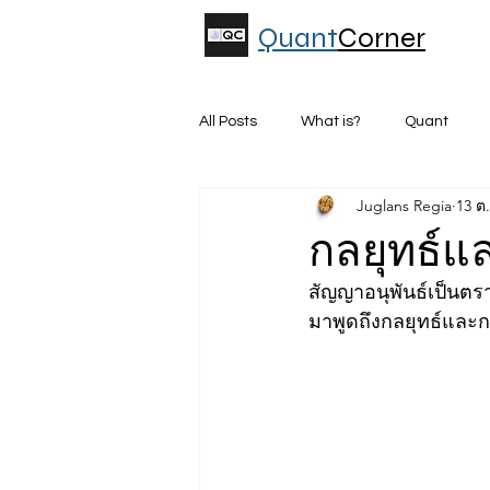
Quant
Corner
All Posts
What is?
Quant
Juglans Regia
13 ต
Fundamental ML for Quant Invest
กลยุทธ์แ
สัญญาอนุพันธ์เป็นตร
Python
ML
เจาะลึกกลยุท
มาพูดถึงกลยุทธ์และก